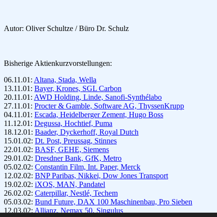
Autor: Oliver Schultze / Büro Dr. Schulz
Bisherige Aktienkurzvorstellungen:
06.11.01:
Altana, Stada, Wella
13.11.01:
Bayer, Krones, SGL Carbon
20.11.01:
AWD Holding, Linde, Sanofi-Synthélabo
27.11.01:
Procter & Gamble, Software AG, ThyssenKrupp
04.11.01:
Escada, Heidelberger Zement, Hugo Boss
11.12.01:
Degussa, Hochtief, Puma
18.12.01:
Baader, Dyckerhoff, Royal Dutch
15.01.02:
Dt. Post, Preussag, Stinnes
22.01.02:
BASF, GEHE, Siemens
29.01.02:
Dresdner Bank, GfK, Metro
05.02.02:
Constantin Film, Int. Paper, Merck
12.02.02:
BNP Paribas, Nikkei, Dow Jones Transport
19.02.02:
iXOS, MAN, Pandatel
26.02.02:
Caterpillar, Nestlé, Techem
05.03.02:
Bund Future, DAX 100 Maschinenbau, Pro Sieben
12.03.02:
Allianz, Nemax 50, Singulus