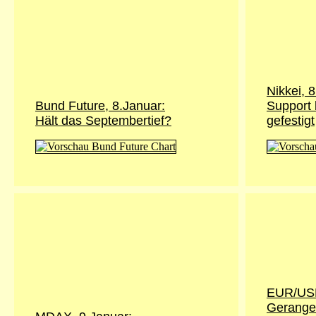
Nikkei, 
Bund Future, 8.Januar:
Support 
Hält das Septembertief?
gefestigt
EUR/USD
Gerange