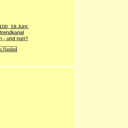
00, 18.Juni:
trendkanal
n - und nun?