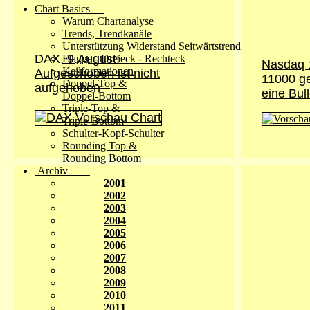
Chart Basics
Warum Chartanalyse
Trends, Trendkanäle
Unterstützung Widerstand Seitwärtstrend
DAX, 9.August:
Flagge - Dreieck - Rechteck
Nasdaq 
Keilformationen
Aufgeschoben ist nicht
11000 ge
Doppel-Top &
aufgehoben
eine Bull
Doppel-Bottom
Triple-Top &
Triple-Bottom
Schulter-Kopf-Schulter
Rounding Top &
Rounding Bottom
Archiv
2001
2002
2003
2004
2005
2006
2007
2008
2009
2010
2011