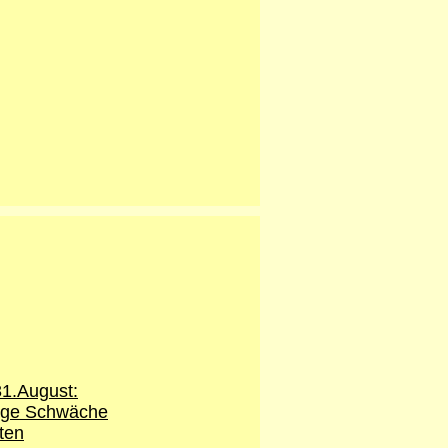
31.August
:
tige Schwäche
ten