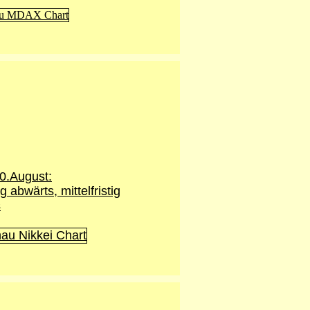
0.August
:
ig abwärts, mittelfristig
s