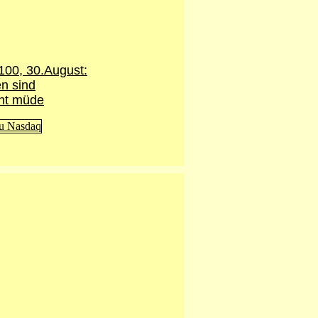
100,
30.August
:
en sind
cht müde