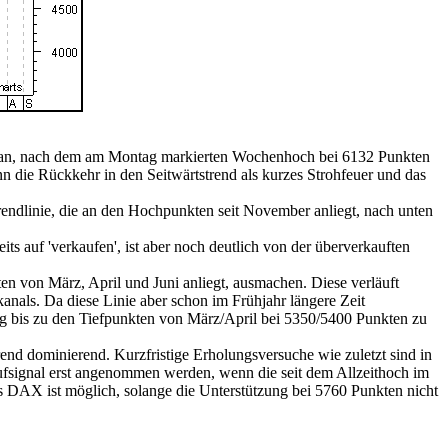
hst an, nach dem am Montag markierten Wochenhoch bei 6132 Punkten
 die Rückkehr in den Seitwärtstrend als kurzes Strohfeuer und das
trendlinie, die an den Hochpunkten seit November anliegt, nach unten
ts auf 'verkaufen', ist aber noch deutlich von der überverkauften
ten von März, April und Juni anliegt, ausmachen. Diese verläuft
anals. Da diese Linie aber schon im Frühjahr längere Zeit
ang bis zu den Tiefpunkten von März/April bei 5350/5400 Punkten zu
d dominierend. Kurzfristige Erholungsversuche wie zuletzt sind in
aufsignal erst angenommen werden, wenn die seit dem Allzeithoch im
 DAX ist möglich, solange die Unterstützung bei 5760 Punkten nicht