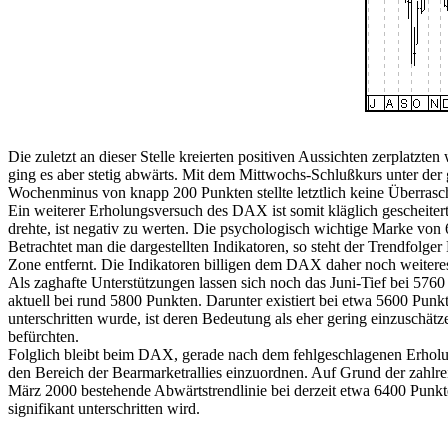
Die zuletzt an dieser Stelle kreierten positiven Aussichten zerpla
ging es aber stetig abwärts. Mit dem Mittwochs-Schlußkurs unter de
Wochenminus von knapp 200 Punkten stellte letztlich keine Überrasc
Ein weiterer Erholungsversuch des DAX ist somit kläglich gescheitert
drehte, ist negativ zu werten. Die psychologisch wichtige Marke von 
Betrachtet man die dargestellten Indikatoren, so steht der Trendfolge
Zone entfernt. Die Indikatoren billigen dem DAX daher noch weitere
Als zaghafte Unterstützungen lassen sich noch das Juni-Tief bei 5760
aktuell bei rund 5800 Punkten. Darunter existiert bei etwa 5600 Pun
unterschritten wurde, ist deren Bedeutung als eher gering einzuschä
befürchten.
Folglich bleibt beim DAX, gerade nach dem fehlgeschlagenen Erholun
den Bereich der Bearmarketrallies einzuordnen. Auf Grund der zahlre
März 2000 bestehende Abwärtstrendlinie bei derzeit etwa 6400 Punk
signifikant unterschritten wird.