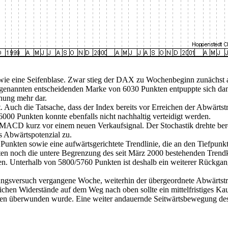
tzten wie eine Seifenblase. Zwar stieg der DAX zu Wochenbeginn zunäc
r genannten entscheidenden Marke von 6030 Punkten entpuppte sich dann
hung mehr dar.
. Auch die Tatsache, dass der Index bereits vor Erreichen der Abwärts
6000 Punkten konnte ebenfalls nicht nachhaltig verteidigt werden.
r MACD kurz vor einem neuen Verkaufsignal. Der Stochastik drehte berei
s Abwärtspotenzial zu.
 Punkten sowie eine aufwärtsgerichtete Trendlinie, die an den Tiefpunk
kten noch die untere Begrenzung des seit März 2000 bestehenden Trendk
tzen. Unterhalb von 5800/5760 Punkten ist deshalb ein weiterer Rückg
gsversuch vergangene Woche, weiterhin der übergeordnete Abwärtstren
ichen Widerstände auf dem Weg nach oben sollte ein mittelfristiges K
ten überwunden wurde. Eine weiter andauernde Seitwärtsbewegung des