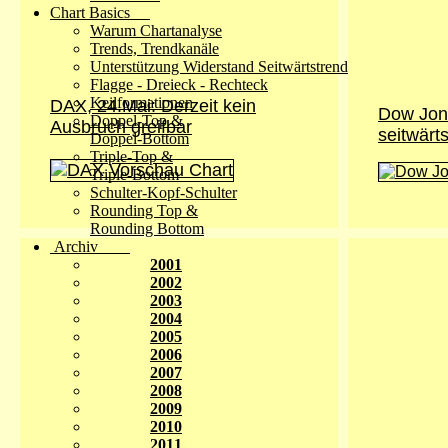
Chart Basics
Warum Chartanalyse
Trends, Trendkanäle
Unterstützung Widerstand Seitwärtstrend
Flagge - Dreieck - Rechteck
Keilformationen
DAX, 24.Mai: Derzeit kein
Dow Jon
Doppel-Top &
Ausbruch greifbar
seitwärt
Doppel-Bottom
Triple-Top &
Triple-Bottom
Schulter-Kopf-Schulter
Rounding Top &
Rounding Bottom
Archiv
2001
2002
2003
2004
2005
2006
2007
2008
2009
2010
2011