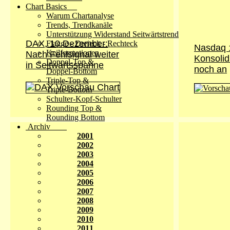
Chart Basics
Warum Chartanalyse
Trends, Trendkanäle
Unterstützung Widerstand Seitwärtstrend
DAX, 10.Dezember:
Flagge - Dreieck - Rechteck
Nasdaq 
Keilformationen
Nach Fehlsignal weiter
Konsolid
Doppel-Top &
in Seitwärtsspanne
noch an
Doppel-Bottom
Triple-Top &
Triple-Bottom
Schulter-Kopf-Schulter
Rounding Top &
Rounding Bottom
Archiv
2001
2002
2003
2004
2005
2006
2007
2008
2009
2010
2011