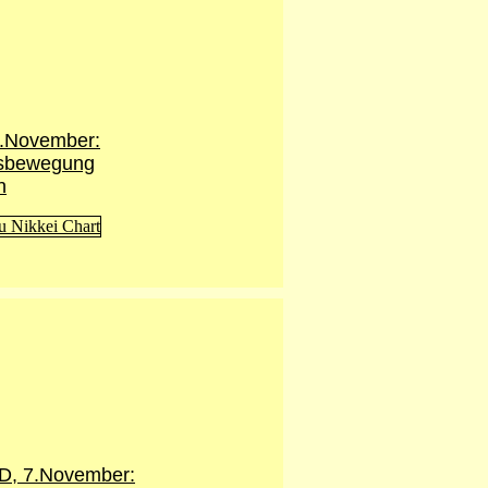
6.November:
tsbewegung
n
, 7.November: