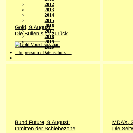
2012
2013
2014
2015
2016
Gold,
9.August
:
2017
Die Bullen sind zurück
2018
2019
2020
Impressum / Datenschutz
Bund Future,
9.August
:
MDAX, 3
Inmitten der Schiebezone
Die Seit