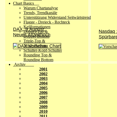
Chart Basics
Warum Chartanalyse
Trends, Trendkanäle
Unterstützung Widerstand Seitwärtstrend
Flagge - Dreieck - Rechteck
Keilformationen
DAX, 9.August:
Nasdaq 
Doppel-Top &
Neues Allzeithoch
Doppel-Bottom
Spürbar
Triple-Top &
Triple-Bottom
Schulter-Kopf-Schulter
Rounding Top &
Rounding Bottom
Archiv
2001
2002
2003
2004
2005
2006
2007
2008
2009
2010
2011