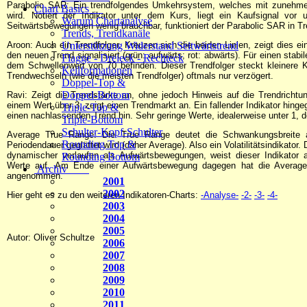
Parabolic SAR: Ein trendfolgendes Umkehrsystem, welches mit zunehm
Chart Basics
wird. Notiert der Indikator unter dem Kurs, liegt ein Kaufsignal vor 
Warum Chartanalyse
Seitwärtsbewegungen wenig brauchbar, funktioniert der Parabolic SAR in Tr
Trends, Trendkanäle
Aroon: Auch ein Trendfolger. Kreuzen sich die beiden Linien, zeigt dies e
Unterstützung Widerstand Seitwärtstrend
den neuen Trend signalisiert (grün: aufwärts; rot: abwärts). Für einen stabi
Flagge - Dreieck - Rechteck
dem Schwellenwert von 70 befinden. Dieser Trendfolger steckt kleinere Ko
Keilformationen
Trendwechseln (wie die meisten Trendfolger) oftmals nur verzögert.
Doppel-Top &
Doppel-Bottom
Ravi: Zeigt die Trendstärke an, ohne jedoch Hinweis auf die Trendrichtu
einem Wert über 3, zeigt einen Trendmarkt an. Ein fallender Indikator hin
Triple-Top &
einen nachlassenden Trend hin. Sehr geringe Werte, idealerweise unter 1, d
Triple-Bottom
Schulter-Kopf-Schulter
Average True Range: Die True Range deutet die Schwankungsbreite 
Rounding Top &
Periodendauer geglättet wird (daher Average). Also ein Volatilitätsindikato
dynamischer verlaufen als Aufwärtsbewegungen, weist dieser Indikator
Rounding Bottom
Werte auf. Am Ende einer Aufwärtsbewegung dagegen hat die Average 
Archiv
angenommen.
2001
2002
Hier geht es zu den weiteren Indikatoren-Charts:
-Analyse-
-2-
-3-
-4-
2003
2004
2005
Autor: Oliver Schultze
2006
2007
2008
2009
2010
2011