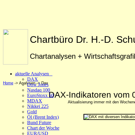
Chartbüro Dr. H.-D. Sch
Chartanalysen + Wirtschaftsgraf
aktuelle Analysen
DAX
Home
-> Analysen -> Dax
Dow Jones
Nasdaq 100
DAX-Indikatoren vom 
EuroStoxx 50
MDAX
Aktualisierung immer mit den Wochen
Nikkei 225
Gold
Öl (Brent Index)
Bund Future
Chart der Woche
EUR/USD